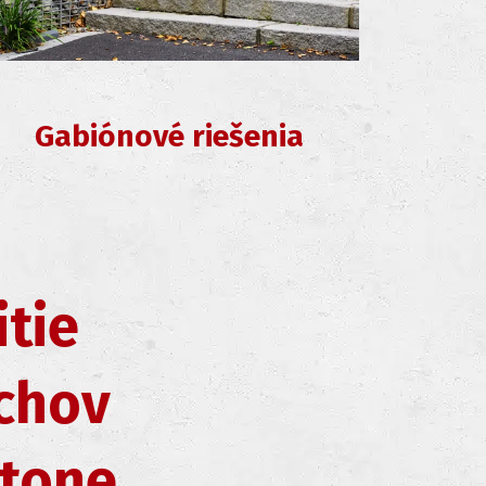
Gabiónové riešenia
itie
chov
tone