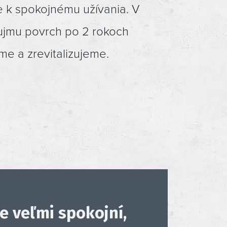
k spokojnému užívania. V
ujmu povrch po 2 rokoch
me a zrevitalizujeme.
povrch CityStone