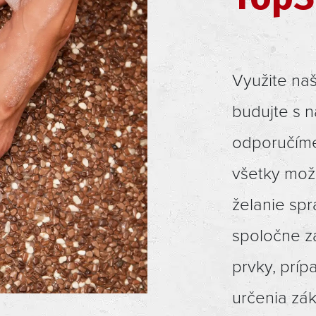
Využite naš
budujte s 
odporučíme
všetky mož
želanie spr
spoločne 
prvky, prí
určenia zá