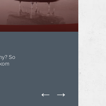
vzhľadom
stémy.
←
→