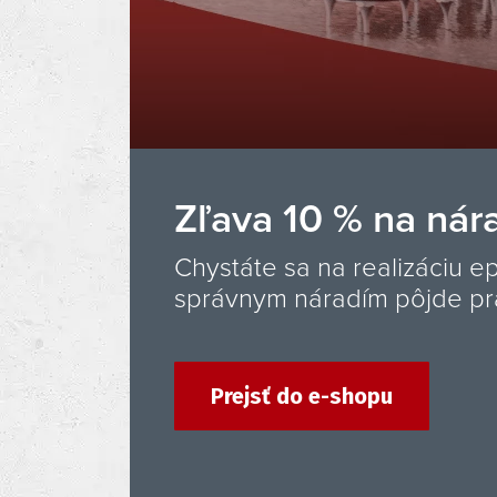
30 rokov s vami –
Od roku 1996 vytvárame od
kameňa – kamenné koberce, 
Ďakujeme, že ste súčasťou 