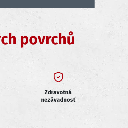
ých povrchů
Zdravotná
nezávadnosť