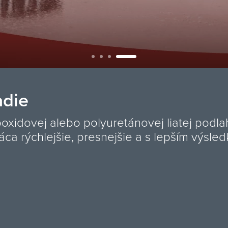
 TopStone oslavuje!
olné, bezšvíkové povrchy s prirodzeným 
liate podlahy, liate živice a gabionové sy
nášho príbehu.