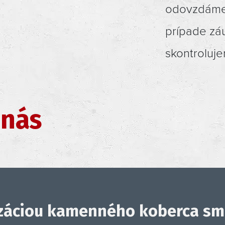
odovzdáme 
prípade zá
skontroluje
 nás
ácia prebehla bez problémov, 