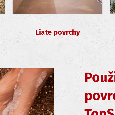
Liate povrchy
Použ
povr
TopS