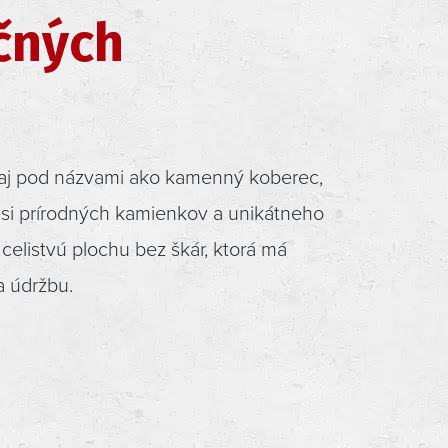
čných
aj pod názvami ako kamenný koberec,
esi prírodných kamienkov a unikátneho
elistvú plochu bez škár, ktorá má
a údržbu.