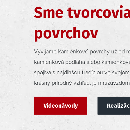
Sme tvorcovia
povrchov
Vyvíjame kamienkové povrchy už od r
kamienková podlaha alebo kamienková 
spojiva s najdlhšou tradíciou vo svoj
krásny prírodný vzhľad, je mrazuvzdorn
Videonávody
Realizác