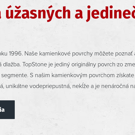
 úžasných a jedine
oku 1996. Naše kamienkové povrchy môžete poznať 
dlažba. TopStone je jediný originálny povrch zo zm
om segmente. S našim kamienkovým povrchom získate c
á, unikátne vodepriepustná, nekĺže a je nenáročná n
ia