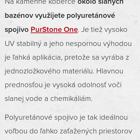
Na kamenné koberce
okolo slaných
bazénov využijete polyuretánové
spojivo
PurStone One
. Je tiež vysoko
UV stabilný a jeho nespornou výhodou
je ľahká aplikácia, pretože sa vyrába z
jednozložkového materiálu. Hlavnou
prednosťou je vysoká odolnosť voči
slanej vode a chemikáliám.
Polyuretánové spojivo je tak ideálnou
voľbou do ľahko zaťažených priestorov