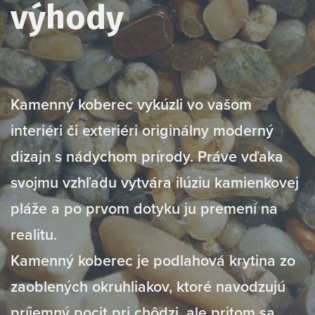
výhody
Kamenný koberec vykúzli vo vašom
interiéri či exteriéri originálny moderný
dizajn s nádychom prírody. Práve vďaka
svojmu vzhľadu vytvára ilúziu kamienkovej
pláže a po prvom dotyku ju premení na
realitu.
Kamenný koberec je podlahová krytina zo
zaoblených okruhliakov, ktoré navodzujú
príjemný pocit pri chôdzi, ale pritom sa