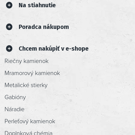
Na stiahnutie
Poradca nákupom
Chcem nakúpiť v e-shope
Riečny kamienok
Mramorový kamienok
Metalické stierky
Gabióny
Náradie
Perleťový kamienok
Doplnková chémia